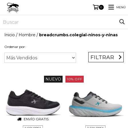
MENÚ
0
Inicio
/
Hombre
/
breadcrumbs.colegial-ninos-y-ninas
Ordenar por:
FILTRAR
NUEVO
10
%
OFF
ENVÍO GRATIS