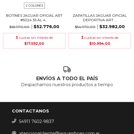
2 COLORES
BOTINES JAGUAR OFICIAL ART
ZAPATILLAS JAGUAR OFICIAL
#5024 35 AL 4...
DEPORTIVA ART....
$52.776,00
$32.982,00
$65.970,00
$54.970,00
3
cuotas sin interés de
3
cuotas sin interés de
$17.592,00
$10.994,00
ENVÍOS A TODO EL PAÍS
Despachamos nuestros productos a tiempo
CONTACTANOS
54911 7602-9837
atencionalcliente@jaguarshoes.com.ar