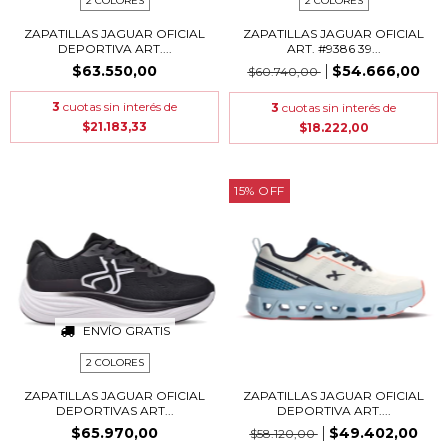
2 COLORES
2 COLORES
ZAPATILLAS JAGUAR OFICIAL
ZAPATILLAS JAGUAR OFICIAL
DEPORTIVA ART....
ART. #9386 39...
$63.550,00
$54.666,00
$60.740,00
3
cuotas sin interés de
3
cuotas sin interés de
$21.183,33
$18.222,00
15
%
OFF
ENVÍO GRATIS
2 COLORES
ZAPATILLAS JAGUAR OFICIAL
ZAPATILLAS JAGUAR OFICIAL
DEPORTIVAS ART...
DEPORTIVA ART....
$65.970,00
$49.402,00
$58.120,00