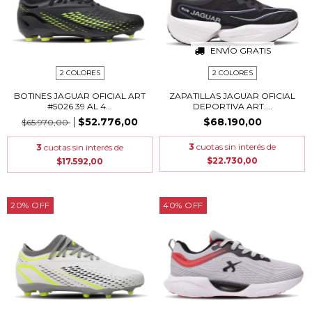
ENVÍO GRATIS
2 COLORES
2 COLORES
BOTINES JAGUAR OFICIAL ART
ZAPATILLAS JAGUAR OFICIAL
#5026 39 AL 4...
DEPORTIVA ART....
$52.776,00
$68.190,00
$65.970,00
3
cuotas sin interés de
3
cuotas sin interés de
$22.730,00
$17.592,00
20
%
OFF
40
%
OFF