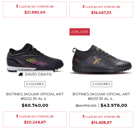
3
cuotas sin interés de
3
cuotas sin interés de
$21.990,00
$16.467,33
20
%
OFF
ENVÍO GRATIS
2 COLORES
2 COLORES
BOTINES JAGUAR OFICIAL ART
BOTINES JAGUAR OFICIAL ART
#5022 39 AL 4...
#5013 39 AL 4...
$60.740,00
$43.976,00
$54.970,00
3
cuotas sin interés de
3
cuotas sin interés de
$20.246,67
$14.658,67