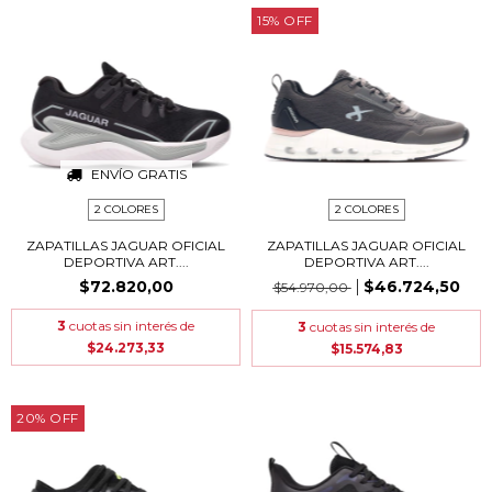
15
%
OFF
ENVÍO GRATIS
2 COLORES
2 COLORES
ZAPATILLAS JAGUAR OFICIAL
ZAPATILLAS JAGUAR OFICIAL
DEPORTIVA ART....
DEPORTIVA ART....
$72.820,00
$46.724,50
$54.970,00
3
cuotas sin interés de
3
cuotas sin interés de
$24.273,33
$15.574,83
20
%
OFF