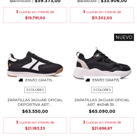
$59.373,00
$33.906,00
$65.970,00
$56.510,00
3
cuotas sin interés de
3
cuotas sin interés de
$19.791,00
$11.302,00
NUEVO
ENVÍO GRATIS
ENVÍO GRATIS
3 COLORES
3 COLORES
ZAPATILLAS JAGUAR OFICIAL
ZAPATILLAS JAGUAR OFICIAL
DEPORTIVA ART....
ART. #4348 39...
$63.550,00
$65.090,00
3
cuotas sin interés de
3
cuotas sin interés de
$21.183,33
$21.696,67