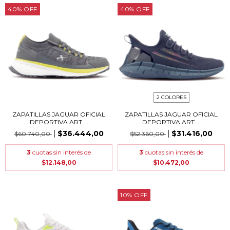
40
%
OFF
40
%
OFF
2 COLORES
ZAPATILLAS JAGUAR OFICIAL
ZAPATILLAS JAGUAR OFICIAL
DEPORTIVA ART....
DEPORTIVA ART....
$36.444,00
$31.416,00
$60.740,00
$52.360,00
3
cuotas sin interés de
3
cuotas sin interés de
$12.148,00
$10.472,00
10
%
OFF