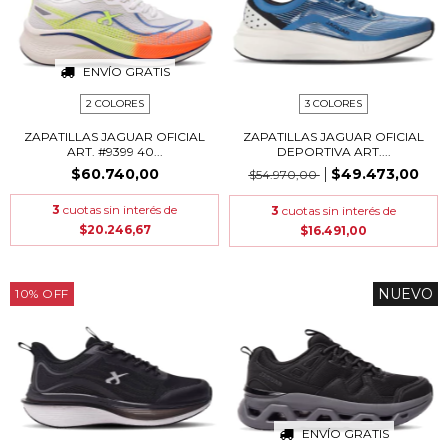
ENVÍO GRATIS
2 COLORES
3 COLORES
ZAPATILLAS JAGUAR OFICIAL
ZAPATILLAS JAGUAR OFICIAL
ART. #9399 40...
DEPORTIVA ART....
$60.740,00
$49.473,00
$54.970,00
3
cuotas sin interés de
3
cuotas sin interés de
$20.246,67
$16.491,00
NUEVO
10
%
OFF
ENVÍO GRATIS