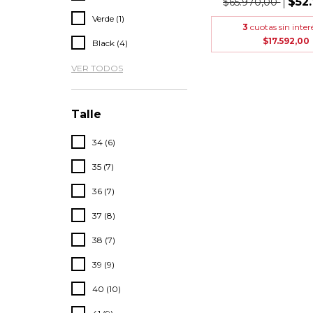
$52
$65.970,00
Verde (1)
3
cuotas sin inter
$17.592,00
Black (4)
VER TODOS
Talle
34 (6)
35 (7)
36 (7)
37 (8)
38 (7)
39 (9)
40 (10)