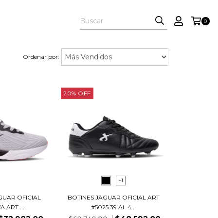
0
Ordenar por:
20
%
OFF
+1
GUAR OFICIAL
BOTINES JAGUAR OFICIAL ART
 ART....
#5025 39 AL 4...