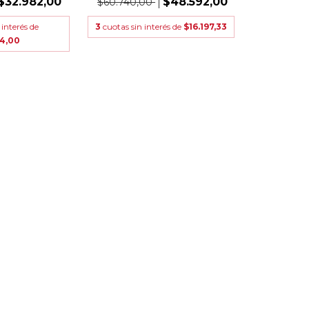
$32.982,00
$48.592,00
$60.740,00
 interés de
3
cuotas sin interés de
$16.197,33
94,00