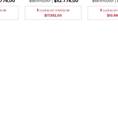
.776,00
$52.776,00
$65.970,00
$54.970,00
és de
3
cuotas sin interés de
3
cuotas sin
$17.592,00
$10.9