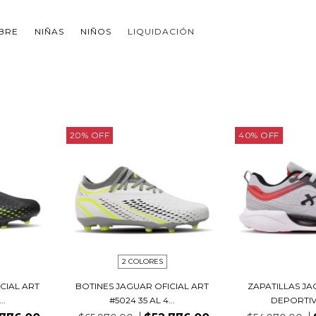
BRE
NIÑAS
NIÑOS
LIQUIDACIÓN
20
%
OFF
40
%
OFF
2 COLORES
CIAL ART
BOTINES JAGUAR OFICIAL ART
ZAPATILLAS JA
..
#5024 35 AL 4...
DEPORTIVA